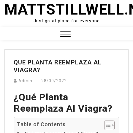
Skip
MATTSTILLWELL.
to
content
Just great place for everyone
Close
Menu
QUE PLANTA REEMPLAZA AL
VIAGRA?
Admin
28/09/2022
¿Qué Planta
Reemplaza Al Viagra?
Table of Contents