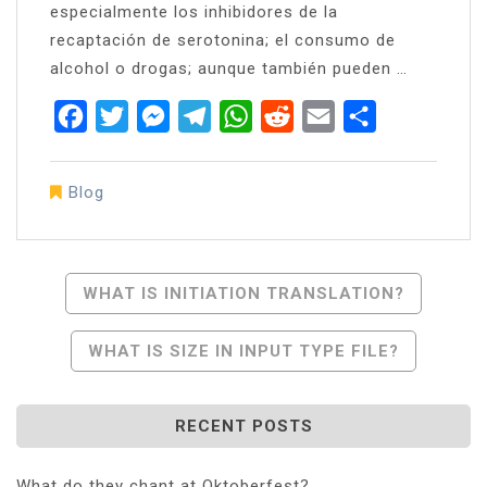
especialmente los inhibidores de la
recaptación de serotonina; el consumo de
alcohol o drogas; aunque también pueden …
Facebook
Twitter
Messenger
Telegram
WhatsApp
Reddit
Email
Share
Blog
Post
WHAT IS INITIATION TRANSLATION?
Navigation
WHAT IS SIZE IN INPUT TYPE FILE?
RECENT POSTS
What do they chant at Oktoberfest?